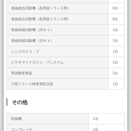
巻線総合試験機（高周波トランス用）
8台
巻線総合試験機（低周波トランス用）
8台
巻線絶縁試験機（20ＫＶ）
1台
巻線絶縁試験機（10ＫＶ）
2台
シンクロスコ－プ
1台
ビデオマイクロスコ－プシステム
1台
周波数変換器
2台
小型トランス検査測定治具
1台
その他
乾燥機
2台
コンプレッサ－
2台