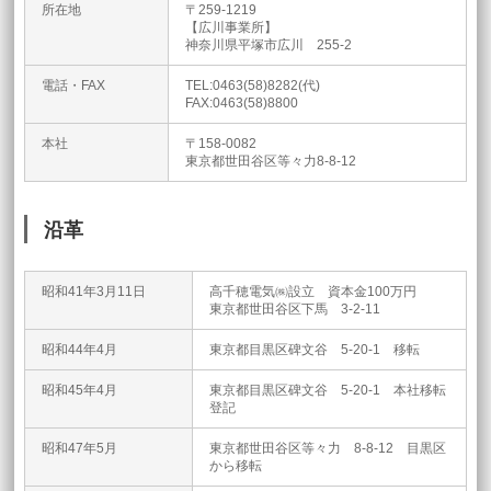
所在地
〒259-1219
【広川事業所】
神奈川県平塚市広川 255-2
電話・FAX
TEL:0463(58)8282(代)
FAX:0463(58)8800
本社
〒158-0082
東京都世田谷区等々力8-8-12
沿革
昭和41年3月11日
高千穂電気㈱設立 資本金100万円
東京都世田谷区下馬 3-2-11
昭和44年4月
東京都目黒区碑文谷 5-20-1 移転
昭和45年4月
東京都目黒区碑文谷 5-20-1 本社移転
登記
昭和47年5月
東京都世田谷区等々力 8-8-12 目黒区
から移転