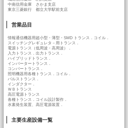
中南信用金庫 さかま支店
東京三菱銀行 都立大学駅前支店
営業品目
情報通信機器用超小型・薄型・SMD トランス．コイル．
スイッチングレギュレタ－用トランス．
電源トランス（低周波・高周波）．
入力トランス．出力トランス．
ハイブリッドトランス．
インバータートランス．
コンバートランス．
照明機器用各種トランス．コイル．
パルストランス．
インダクター．
ＷＢトランス
高圧電源トランス
各種トランス．コイル設計製作．
水素発生装置、高圧電源装置．
主要生産設備一覧