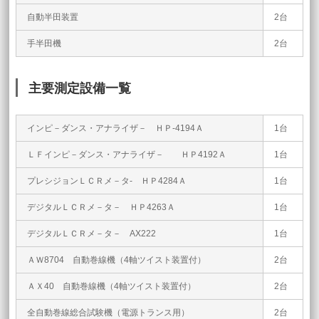
自動半田装置
2台
手半田機
2台
主要測定設備一覧
インピ－ダンス・アナライザ－ ＨＰ-4194Ａ
1台
ＬＦインピ－ダンス・アナライザ－ ＨＰ4192Ａ
1台
プレシジョンＬＣＲメ－タ- ＨＰ4284Ａ
1台
デジタルＬＣＲメ－タ－ ＨＰ4263Ａ
1台
デジタルＬＣＲメ－タ－ AX222
1台
ＡＷ8704 自動巻線機（4軸ツイスト装置付）
2台
ＡＸ40 自動巻線機（4軸ツイスト装置付）
2台
全自動巻線総合試験機（電源トランス用）
2台