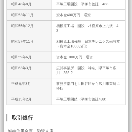
昭和48年8月
平塚工場開設 平塚市徳延 488
昭和53年11月
資本金400万円 増資
昭和55年12月
相模原工場 開設 相模原市上九沢 4-
2
昭和57年11月
相模原工場分離 日本テレニクス㈱設立
（資本金1000万円）
昭和59年6月
資本金1000万円 増資
昭和63年3月
広川事業所 開設 神奈川県平塚市広
川 255-2
平成元年3月
事務所部門を世田谷区から広川事業所に
移転
平成15年2月
平塚工場閉鎖（平塚市徳延488）
取引銀行
城南信用金庫 駒沢支店